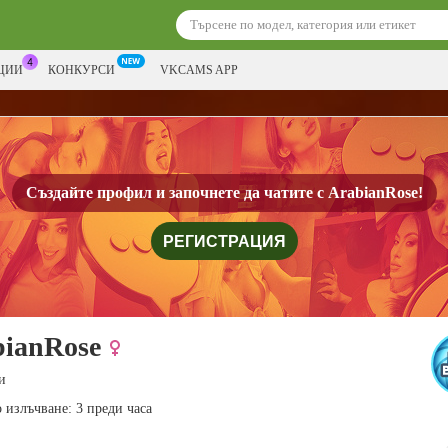
ЦИИ
КОНКУРСИ
VKCAMS APP
Създайте профил и започнете да чатите с
ArabianRose!
РЕГИСТРАЦИЯ
bianRose
и
 излъчване: 3 преди часа