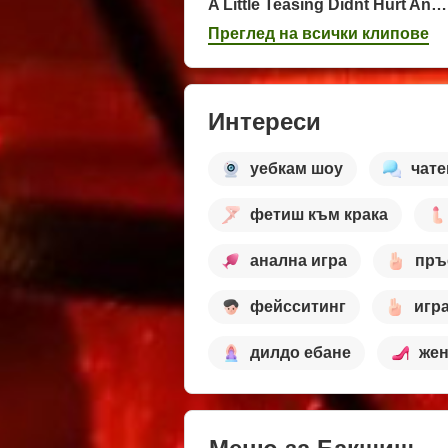
A Little Teasing Didnt Hurt Anyone
Преглед на всички клипове
Интереси
уебкам шоу
чате
фетиш към крака
анална игра
пръ
фейсситинг
игр
дилдо ебане
жен