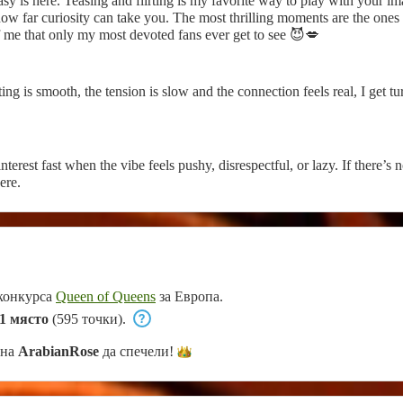
sy is here. Teasing and flirting is my favorite way to play with your im
how far curiosity can take you. The most thrilling moments are the ones th
me that only my most devoted fans ever get to see 😈💋
rting is smooth, the tension is slow and the connection feels real, I get 
terest fast when the vibe feels pushy, disrespectful, or lazy. If there’s no
ere.
 конкурса
Queen of Queens
за Европа.
1 място
(595 точки).
 на
ArabianRose
да
спечели!