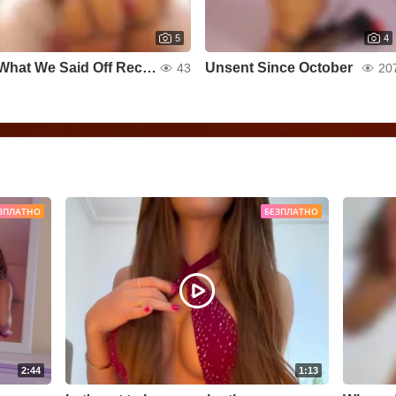
5
4
What We Said Off Record
Unsent Since October
43
20
ЗПЛАТНО
БЕЗПЛАТНО
2:44
1:13