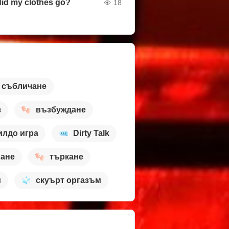
id my clothes go?
18
събличане
з
възбуждане
илдо игра
Dirty Talk
ране
търкане
и
скуърт оргазъм