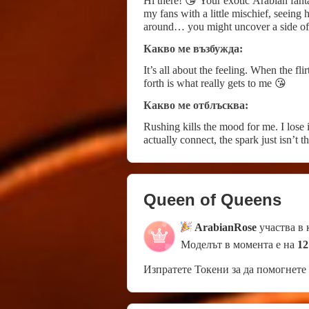
Hi there! 😘 Your exotic Arabian fanta
my fans with a little mischief, seeing 
around… you might uncover a side of 
Какво ме възбужда:
It’s all about the feeling. When the fli
forth is what really gets to me 😘
Какво ме отблъсква:
Rushing kills the mood for me. I lose in
actually connect, the spark just isn’t th
Queen of Queens
ArabianRose
участва в
Моделът в момента е на
12
Изпратете Токени за да помогнете