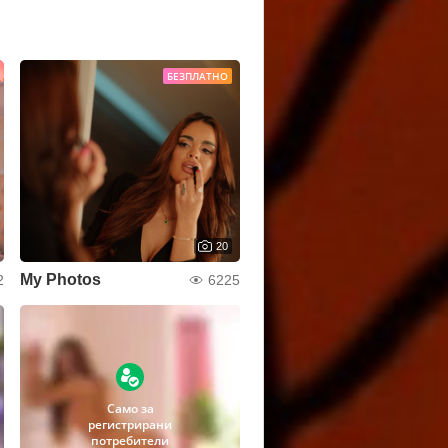
БЕЗПЛАТНО
20
My Photos
2
6225
Само за
регистрирани
потребители