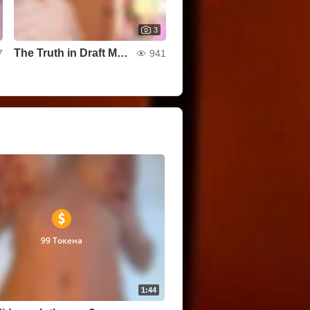
3
The Truth in Draft Mode
7
941
99 Токена
1:44