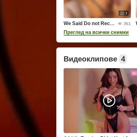
3
We Said Do not Record
361
Преглед на всички снимки
Видеоклипове
4
БЕ