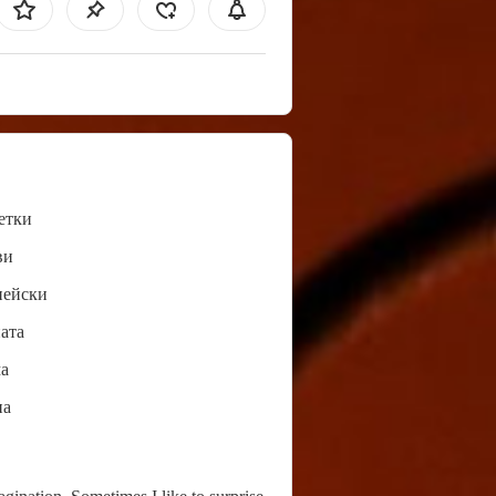
етки
ви
пейски
ата
а
нa