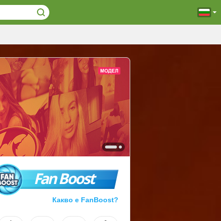
Fan Boost
Какво е FanBoost?