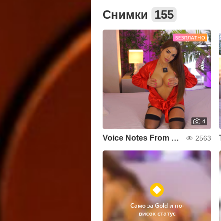
Снимки
155
БЕЗПЛАТНО
4
Voice Notes From Nowhere 🎤
2563
Само за Gold и по-
висок статус