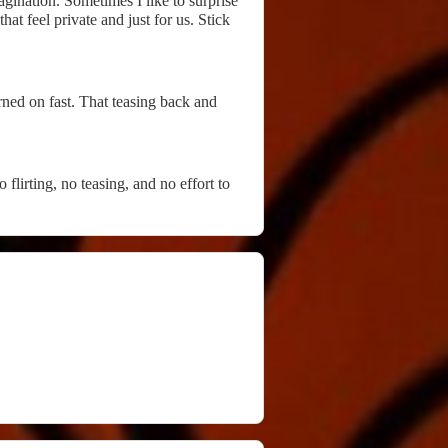
agination. Sometimes I like to surprise
at feel private and just for us. Stick
turned on fast. That teasing back and
 flirting, no teasing, and no effort to