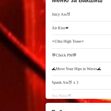
Меню за Бакшиш
Juicy Ass🍑
Air Kiss💋
⭐️Ultra High Tease⭐️
💬Check PM💬
🌊Move Your Hips in Waves🌊
Spank Ass🍑 x 3
Ass Tease🍑