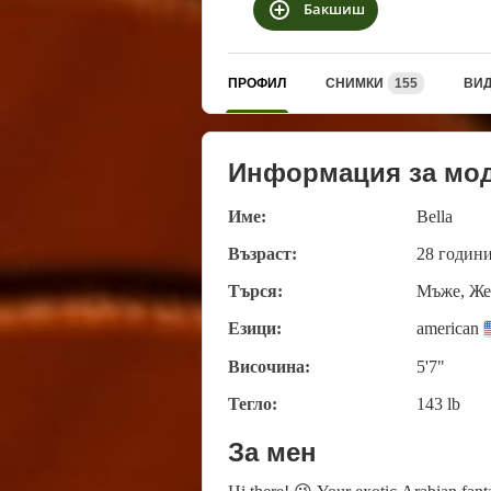
Бакшиш
ПРОФИЛ
СНИМКИ
155
ВИ
Информация за мо
Име:
Bella
Възраст:
28 годин
Търся:
Мъже, Же
Езици:
american
Височина:
5'7"
Тегло:
143 lb
За мен