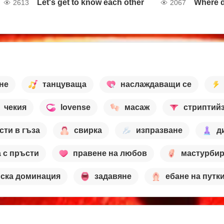
Let's get to know each other
Where d
2613
2067
не
танцуваща
наслаждаващи се
чекия
lovense
масаж
стриптий
сти в гъза
свирка
изпразване
д
а с пръсти
правене на любов
мастурби
ска доминация
задавяне
ебане на путк