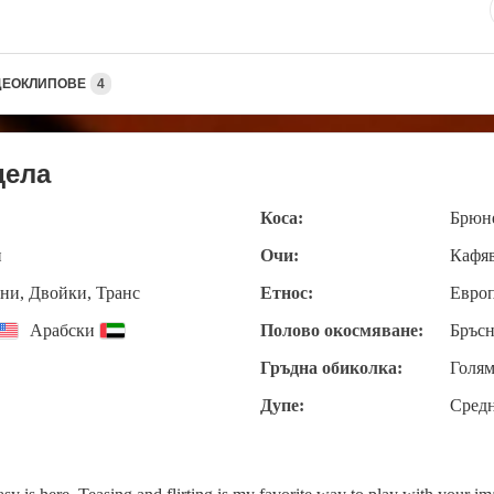
ДЕОКЛИПОВЕ
4
дела
Коса:
Брюн
и
Очи:
Кафя
ни, Двойки, Транс
Етнос:
Евро
Арабски
Полово окосмяване:
Бръсн
Гръдна обиколка:
Голям
Дупе:
Сред