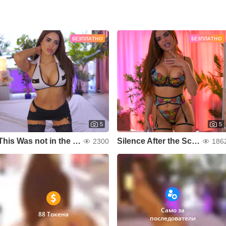
БЕЗПЛАТНО
БЕЗПЛАТНО
5
5
This Was not in the Upload
Silence After the Screenshot
2300
186
Само за
88 Токена
последователи