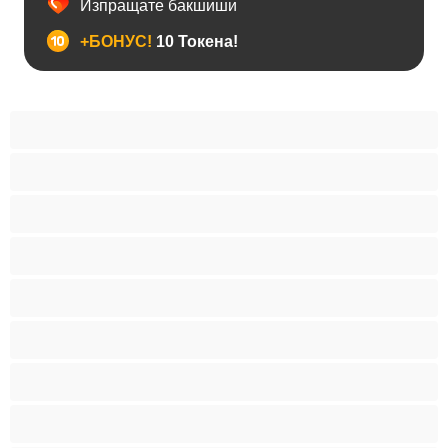
Изпращате бакшиши
+БОНУС!
10 Токена!
BDSM
Азиатки
Анален
Арабки
Бабички
Бели Момичета
Блондинки
Бременни