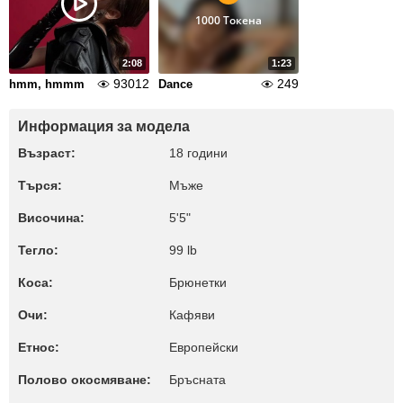
1000 Токена
2:08
1:23
93012
249
hmm, hmmm
Dance
Информация за модела
Възраст:
18 години
Търся:
Мъже
Височина:
5'5"
Тегло:
99 lb
Коса:
Брюнетки
Очи:
Кафяви
Етнос:
Европейски
Полово окосмяване:
Бръсната