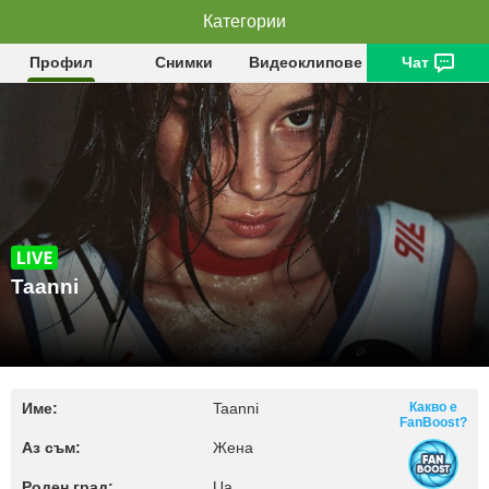
Категории
Taanni
Профил
Снимки
Видеоклипове
Чат
Taanni
Име:
Taanni
Какво е
FanBoost?
Аз съм:
Жена
Роден град:
Ua