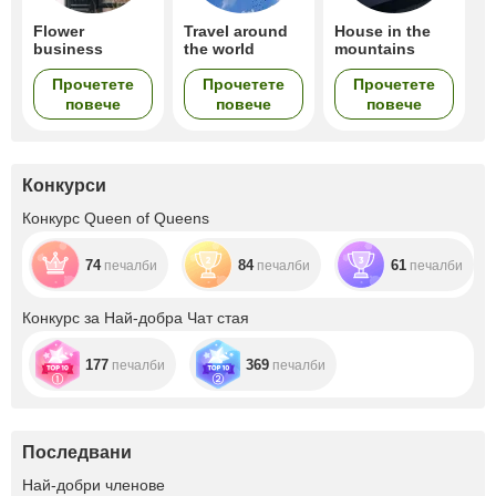
Flower
Travel around
House in the
business
the world
mountains
Прочетете
Прочетете
Прочетете
повече
повече
повече
Конкурси
Конкурс Queen of Queens
74
84
61
печалби
печалби
печалби
Конкурс за Най-добра Чат стая
177
369
печалби
печалби
Последвани
+12
Най-добри членове