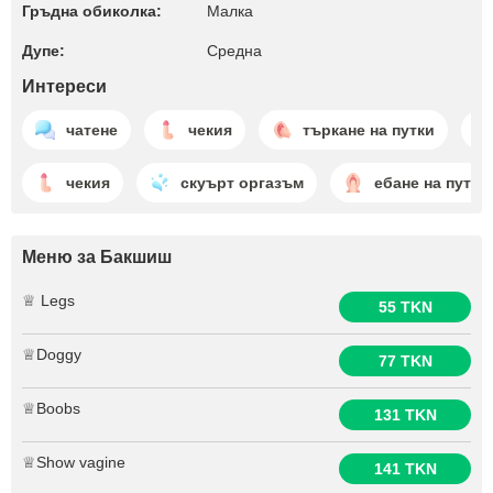
Гръдна обиколка:
Малкa
Дупе:
Среднa
Интереси
чатене
чекия
търкане на путки
чекия
скуърт оргазъм
ебане на путки
Меню за Бакшиш
♕ Legs
55 TKN
♕Doggy
77 TKN
♕Boobs
131 TKN
♕Show vagine
141 TKN