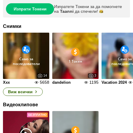
Изпратете Токени за да помогнете
Изпрати Токени
на
Taanni
да
спечели!
Снимки
Само за
Само за
1 Токен
последователи
последоват
14
3
5658
1195
Xxx
dandelion
Vacation 2024
Виж всички
Видеоклипове
БЕЗПЛАТНО