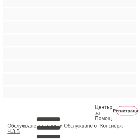
Порно звезди
Пушещи жени
Средни гърди
Тийнейджъри 18+
Фетиш
Цветнокожи
Червенокоси
Център
Регистраци
за
Помощ
Oбслужване на клиенти
Обслужване от Консиерж
Ч.З.В