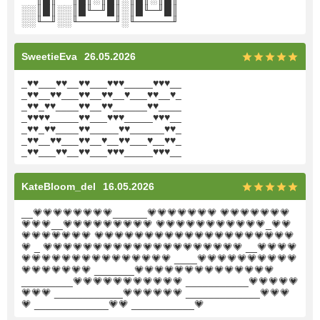
░░║█║░░║█╙─╜█║░║█╙─╜█║
░░╙─╜░░╙─────╜░╙─────╜
SweetieEva
26.05.2026
_♥♥___♥♥__♥♥___♥♥♥_____♥♥♥__
_♥♥__♥♥___♥♥__♥♥__♥___♥♥__♥_
_♥♥_♥♥____♥♥__♥♥______♥♥____
_♥♥♥♥_____♥♥___♥♥♥_____♥♥♥__
_♥♥_♥♥____♥♥_____♥♥______♥♥_
_♥♥__♥♥___♥♥__♥__♥♥___♥__♥♥_
_♥♥___♥♥__♥♥___♥♥♥_____♥♥♥__
KateBloom_del
16.05.2026
__💗💗💗💗💗💗💗💗______💗💗💗💗💗💗💗 💗💗💗💗💗💗💗
💗💗💗__💗💗💗💗💗💗💗💗💗 💗💗💗💗💗💗💗💗💗💗💗_💗💗
💗💗💗💗💗💗💗 💗💗💗💗💗💗💗💗💗💗💗💗💗💗💗💗💗💗💗💗
💗 _ 💗💗💗💗💗💗💗💗💗💗💗💗💗💗💗💗💗💗💗💗 __💗💗💗💗
💗💗💗💗💗💗💗💗💗💗💗💗💗💗💗 ____💗💗💗💗💗💗💗💗💗💗
💗💗💗💗💗💗💗 _______💗💗💗💗💗💗💗💗💗💗💗💗💗💗
_________💗💗💗💗💗💗💗💗💗💗💗 ___________💗💗💗💗💗
💗💗💗 ____________💗💗💗💗💗💗 _____________💗💗💗
💗 _____________💗💗 ___________💗