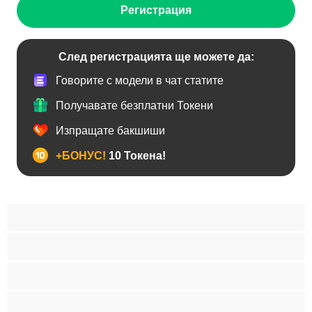
Регистрация
След регистрацията ще можете да:
Говорите с модели в чат статите
Получавате безплатни Токени
Изпращате бакшиши
+БОНУС!
10 Токена!
BDSM
Азиатки
Анален
Арабки