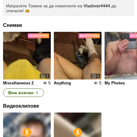
Изпратете Токени за да помогнете на
Vladimir4444
да
спечели!
Снимки
БЕЗПЛАТНО
БЕЗПЛАТНО
БЕЗ
1
1
5
5
Miscellaneous 2
Anything
My Photos
Виж всички
Видеоклипове