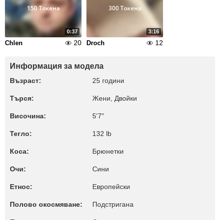
150 Токена
300 Токена
0:37
3:16
20
12
Chlen
Droch
Информация за модела
Възраст:
25 години
Търся:
Жени, Двойки
Височина:
5'7"
Тегло:
132 lb
Коса:
Брюнетки
Очи:
Сини
Етнос:
Европейски
Полово окосмяване:
Подстригана