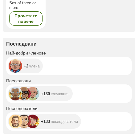
Sex of three or
more.
Прочетете
повече
Последвани
+2
Най-добри членове
+2
члена
+130
Последвани
+130
следвания
+133
Последователи
+133
последователи