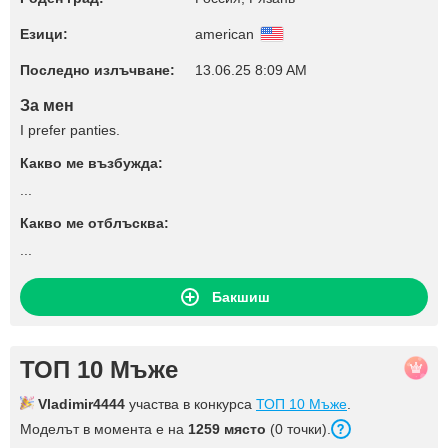
Езици:
american
Последно излъчване:
13.06.25 8:09 AM
За мен
I prefer panties.
Какво ме възбужда:
...
Какво ме отблъсква:
...
Бакшиш
ТОП 10 Мъже
Vladimir4444
участва в конкурса
ТОП 10 Мъже
.
Моделът в момента е на
1259 място
(0 точки).